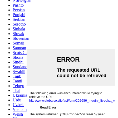
Norwegian
Pashto
Persian
Punjabi
Serbian
Sesotho
Sinhala
Slovak
Slovenian
Somali
Samoan
Scots Gaelic
Shona
Sindhi
Sundanese
Swahili
Tajik
Tamil
Telugu
Thai
Ukrainian
Urdu
Uzbek
Vietnamese
Welsh