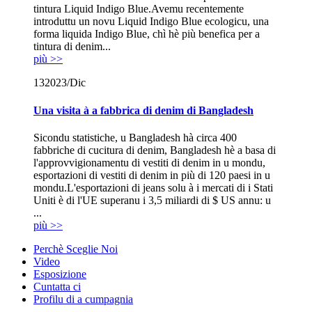
tintura Liquid Indigo Blue.Avemu recentemente
introduttu un novu Liquid Indigo Blue ecologicu, una
forma liquida Indigo Blue, chì hè più benefica per a
tintura di denim...
più >>
13
2023/Dic
Una visita à a fabbrica di denim di Bangladesh
Sicondu statistiche, u Bangladesh hà circa 400
fabbriche di cucitura di denim, Bangladesh hè a basa di
l'approvvigionamentu di vestiti di denim in u mondu,
esportazioni di vestiti di denim in più di 120 paesi in u
mondu.L'esportazioni di jeans solu à i mercati di i Stati
Uniti è di l'UE superanu i 3,5 miliardi di $ US annu: u
...
più >>
Perchè Sceglie Noi
Video
Esposizione
Cuntatta ci
Profilu di a cumpagnia