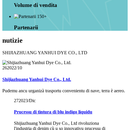
Volume di vendita
150+
Partenarii
nutizie
SHIJIAZHUANG YANHUI DYE CO., LTD
26
2022/10
Shijiazhuang Yanhui Dye Co., Ltd.
Pudemu ancu urganizà trasportu convenientu di nave, terra è aereo.
27
2023/Dic
Prucessu di tintura di blu indigo liquidu
Shijiazhuang Yanhui Dye Co., Ltd rivoluziona
l'industria di denim cù u so innovativu prucessu di