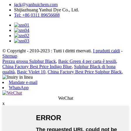
jack@yanhuichem.com
Shijiazhuang Yanhui Dye Co., Ltd.
Tel: +86 0311 89656688
© Copyright - 2010-2023 : Tutti i diritti riservati.
I prudutti caldi
-
Sitemap
Prezzu grossu Sulphur Black
,
Basic Green 4 per carta è tessili
,
China Factory Best Price Indigo Blue
,
Sulphur Black di bona
qualità
,
Basic Violet 10
,
China Factory Best Price Sulphur Black
,
Mandate e-mail
WhatsApp
WeChat
x