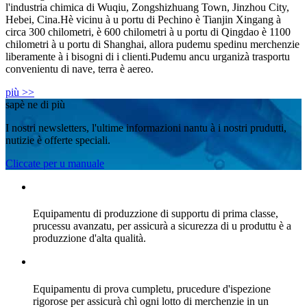
l'industria chimica di Wuqiu, Zongshizhuang Town, Jinzhou City,
Hebei, Cina.Hè vicinu à u portu di Pechino è Tianjin Xingang à
circa 300 chilometri, è 600 chilometri à u portu di Qingdao è 1100
chilometri à u portu di Shanghai, allora pudemu spedinu merchenzie
liberamente à i bisogni di i clienti.Pudemu ancu urganizà trasportu
convenientu di nave, terra è aereo.
più >>
sapè ne di più
I nostri newsletters, l'ultime informazioni nantu à i nostri prudutti,
nutizie è offerte speciali.
Cliccate per u manuale
Equipamentu di produzzione di supportu di prima classe,
prucessu avanzatu, per assicurà a sicurezza di u produttu è a
produzzione d'alta qualità.
Equipamentu di prova cumpletu, prucedure d'ispezione
rigorose per assicurà chì ogni lotto di merchenzie in un