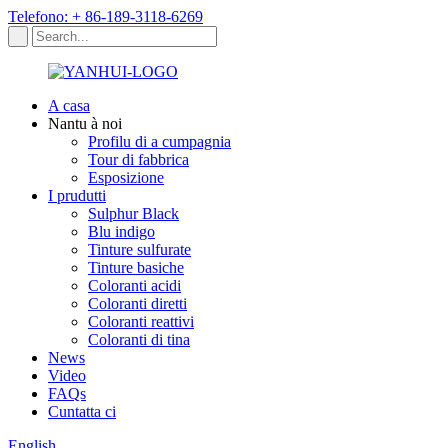
Telefono: + 86-189-3118-6269
A casa
Nantu à noi
Profilu di a cumpagnia
Tour di fabbrica
Esposizione
I prudutti
Sulphur Black
Blu indigo
Tinture sulfurate
Tinture basiche
Coloranti acidi
Coloranti diretti
Coloranti reattivi
Coloranti di tina
News
Video
FAQs
Cuntatta ci
English