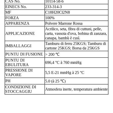
CAS No.
10114-58-6
EINECS No.
233-314-3
MF
C18H20Cl2N8
FORZA
100%
APPARENZA
Polvere Marrone Rossa
Acrilico, seta, fibra di cuttuni, pelle,
APPLICAZIONE
carta, vassoia d'ova, bobina di zanzara,
canapa, bambù è cusì.
Tamburu di ferru 25KGS; Tamburu di
IMBALLAGGI
cartone 25KGS; Borsa da 25KGS
PUNTU DI FUSIONE
> 200 ℃
PUNTU DI
696,4 °C à 760 mmHg
EBULITURA
PRESSIONE DI
5,5 E-21 mmHg à 25 °C
VAPORE
PH
5.0 (à 25 ℃)
CONDIZIONE DI
Atmosfera inerte, temperatura ambiente
STOCCAGGIU