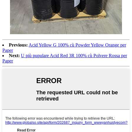
Previous:
Acid Yellow G 100% cù Powder Yellow Orange per
Paper
Next:
U più pupulare Acid Red 3R 100% cù Polvere Rossa per
Paper