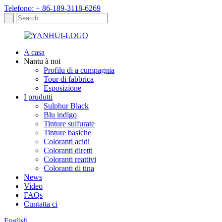
Telefono: + 86-189-3118-6269
A casa
Nantu à noi
Profilu di a cumpagnia
Tour di fabbrica
Esposizione
I prudutti
Sulphur Black
Blu indigo
Tinture sulfurate
Tinture basiche
Coloranti acidi
Coloranti diretti
Coloranti reattivi
Coloranti di tina
News
Video
FAQs
Cuntatta ci
English