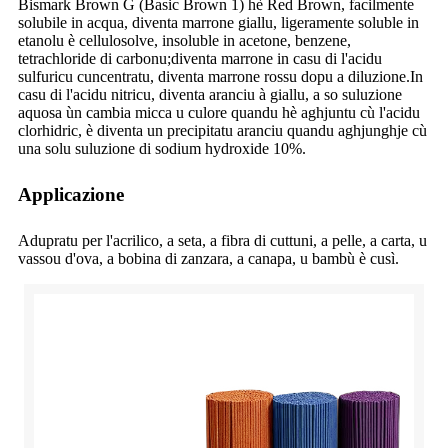
Bismark Brown G (Basic Brown 1) hè Red Brown, facilmente
solubile in acqua, diventa marrone giallu, ligeramente soluble in
etanolu è cellulosolve, insoluble in acetone, benzene,
tetrachloride di carbonu;diventa marrone in casu di l'acidu
sulfuricu cuncentratu, diventa marrone rossu dopu a diluzione.In
casu di l'acidu nitricu, diventa aranciu à giallu, a so suluzione
aquosa ùn cambia micca u culore quandu hè aghjuntu cù l'acidu
clorhidric, è diventa un precipitatu aranciu quandu aghjunghje cù
una solu suluzione di sodium hydroxide 10%.
Applicazione
Adupratu per l'acrilico, a seta, a fibra di cuttuni, a pelle, a carta, u
vassou d'ova, a bobina di zanzara, a canapa, u bambù è cusì.