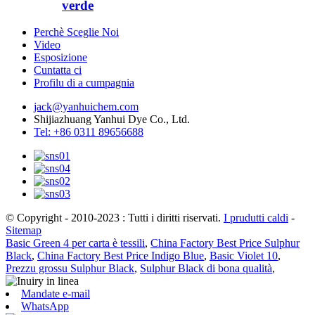
verde
Perchè Sceglie Noi
Video
Esposizione
Cuntatta ci
Profilu di a cumpagnia
jack@yanhuichem.com
Shijiazhuang Yanhui Dye Co., Ltd.
Tel: +86 0311 89656688
© Copyright - 2010-2023 : Tutti i diritti riservati.
I prudutti caldi
-
Sitemap
Basic Green 4 per carta è tessili
,
China Factory Best Price Sulphur
Black
,
China Factory Best Price Indigo Blue
,
Basic Violet 10
,
Prezzu grossu Sulphur Black
,
Sulphur Black di bona qualità
,
Mandate e-mail
WhatsApp