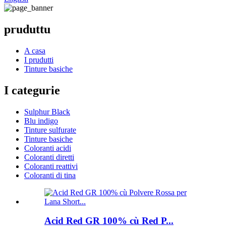
pruduttu
A casa
I prudutti
Tinture basiche
I categurie
Sulphur Black
Blu indigo
Tinture sulfurate
Tinture basiche
Coloranti acidi
Coloranti diretti
Coloranti reattivi
Coloranti di tina
Acid Red GR 100% cù Red P...